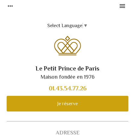
more_horiz
menu
Select Language
▼
Le Petit Prince de Paris
Maison fondée en 1976
01.43.54.77.26
Je réserve
ADRESSE